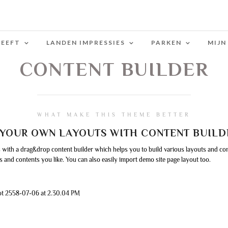
LEEFT
LANDEN IMPRESSIES
PARKEN
MIJN
CONTENT BUILDER
WHAT MAKE THIS THEME BETTER
 YOUR OWN LAYOUTS WITH CONTENT BUILD
ith a drag&drop content builder which helps you to build various layouts and con
s and contents you like. You can also easily import demo site page layout too.